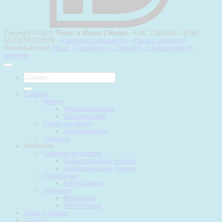
Copyright 2026 ©
Tides 'n Waves |
Muralt
- KvK: 71952160 - BTW:
NL001705531B59 -
Algemene voorwaarden
-
Privacy statement
Ontwikkeld door
Muralt | Vormgeving - Drukwerk - Lasersnijden en
graveren
Zoeken
naar:
Cadeaus
Wonen
Woonaccessoires
Woondecoratie
Koken en tafelen
Serveerplanken
Geboorte
Momenten
Geboorte en adoptie
Geboortekaartjes meisjes
Geboortekaartjes jongens
Feestdagen
Kerstcadeaus
Vieringen
Moederdag
Valentijnsdag
Tides ‘n Waves
Contact