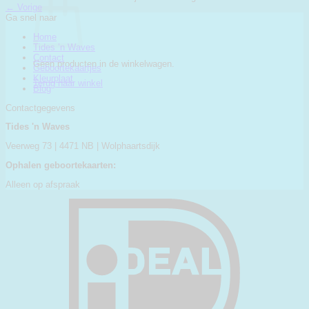
←
Vorige
Ga snel naar
Home
Tides ’n Waves
Contact
Geen producten in de winkelwagen.
Geboortekaartjes
Kleurplaat
Terug naar winkel
Blog
Contactgegevens
Tides 'n Waves
Veerweg 73 | 4471 NB | Wolphaartsdijk
Ophalen geboortekaarten:
Alleen op afspraak
I